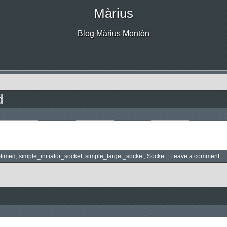
Màrius
Blog Màrius Montón
d
-timed
,
simple_initiator_socket
,
simple_target_socket
,
Socket
|
Leave a comment