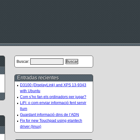
Buscar:
Entradas recientes
D3100 (DisplayLink) and XPS 13-9343
with Ubuntu
Com s’ho fan els ordinadors per jugar?
LiFi: o com enviar informació fent servir
llum
Guardant informació dins de l’ADN
Fix for new Touchpad using elantech
driver (linux)