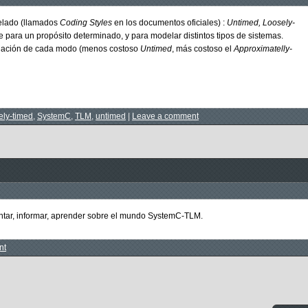
elado (llamados
Coding Styles
en los documentos oficiales) :
Untimed,
Loosely-
 para un propósito determinado, y para modelar distintos tipos de sistemas.
ulación de cada modo (menos costoso
Untimed
, más costoso el
Approximatelly-
ely-timed
,
SystemC
,
TLM
,
untimed
|
Leave a comment
entar, informar, aprender sobre el mundo SystemC-TLM.
nt