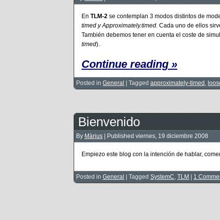
En
TLM-2
se contemplan 3 modos distintos de mod
timed y
Approximately.timed.
Cada uno de ellos sirve
También debemos tener en cuenta el coste de sim
timed
).
Continue reading »
Posted in
General
|
Tagged
approximately-timed
,
loos
Bienvenido
By
Màrius
|
Published
viernes, 19 diciembre 2008
Empiezo este blog con la intención de hablar, com
Posted in
General
|
Tagged
SystemC
,
TLM
|
1 Comme