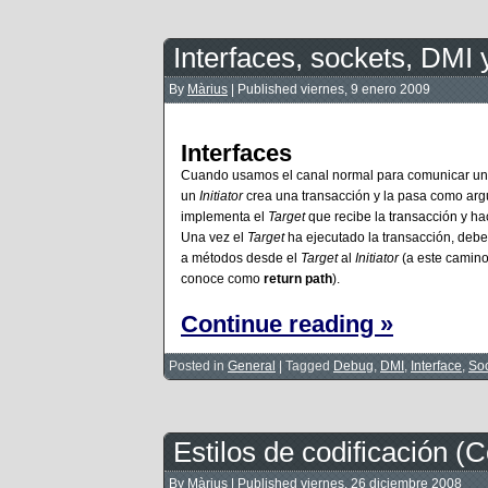
Interfaces, sockets, DMI
By
Màrius
|
Published
viernes, 9 enero 2009
Interfaces
Cuando usamos el canal normal para comunicar u
un
Initiator
crea una transacción y la pasa como argu
implementa el
Target
que recibe la transacción y ha
Una vez el
Target
ha ejecutado la transacción, debe
a métodos desde el
Target
al
Initiator
(a este camino
conoce como
return path
).
Continue reading »
Posted in
General
|
Tagged
Debug
,
DMI
,
Interface
,
So
Estilos de codificación (
By
Màrius
|
Published
viernes, 26 diciembre 2008