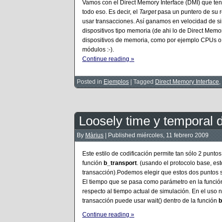
Vamos con el Direct Memory Interface (DMI) que ten
todo eso. Es decir, el
Target
pasa un puntero de su r
usar transacciones. Así ganamos en velocidad de si
dispositivos tipo memoria (de ahi lo de Direct Memo
dispositivos de memoria, como por ejemplo CPUs o
módulos :-).
Continue reading »
Posted in
Ejemplos
|
Tagged
Direct Memory Interface
,
Loosely time y temporal 
By
Màrius
|
Published
miércoles, 11 febrero 2009
Este estilo de codificación permite tan sólo 2 punto
función
b_transport
. (usando el protocolo base, est
transacción).Podemos elegir que estos dos puntos s
El tiempo que se pasa como parámetro en la funci
respecto al tiempo actual de simulación. En el uso n
transacción puede usar wait() dentro de la función
b
Continue reading »