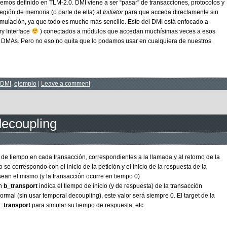
emos definido en TLM-2.0. DMI viene a ser “pasar” de transacciones, protocolos y
egión de memoria (o parte de ella) al
Initiator
para que acceda directamente sin
mulación, ya que todo es mucho más sencillo. Esto del DMI está enfocado a
ry Interface
) conectados a módulos que accedan muchísimas veces a esos
 DMAs. Pero no eso no quita que lo podamos usar en cualquiera de nuestros
DMI
,
ejemplo
|
Leave a comment
decoupling
s de tiempo en cada transacción, correspondientes a la llamada y al retorno de la
o se correspondo con el inicio de la petición y el inicio de la respuesta de la
ean el mismo (y la transacción ocurre en tiempo 0)
ón
b_transport
indica el tiempo de inicio (y de respuesta) de la transacción
ormal (sin usar temporal decoupling), este valor será siempre 0. El target de la
_transport
para simular su tiempo de respuesta, etc.