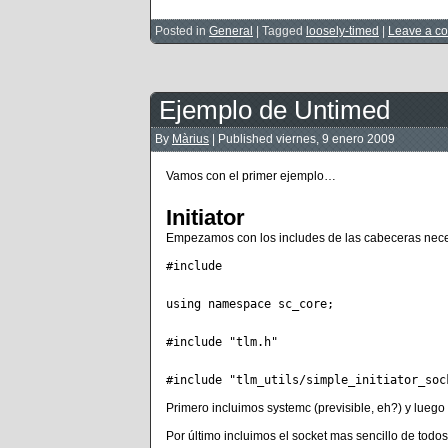
Posted in
General
|
Tagged
loosely-timed
|
Leave a c
Ejemplo de Untimed
By
Màrius
|
Published
viernes, 9 enero 2009
Vamos con el primer ejemplo…
Initiator
Empezamos con los includes de las cabeceras nec
#include 
using namespace sc_core;

#include "tlm.h"

Primero incluimos systemc (previsible, eh?) y luego 
Por último incluimos el socket mas sencillo de todo