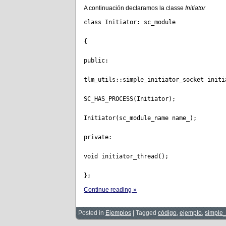
A continuación declaramos la classe
Initiator
class Initiator: sc_module

{

public:

tlm_utils::simple_initiator_socket initia
SC_HAS_PROCESS(Initiator);

Initiator(sc_module_name name_);

private:

void initiator_thread();

Continue reading »
Posted in
Ejemplos
|
Tagged
código
,
ejemplo
,
simple_