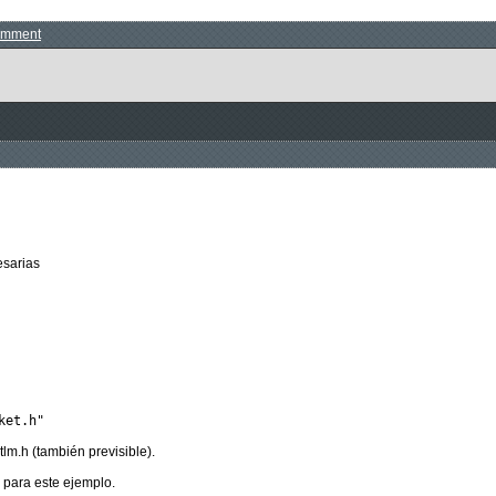
omment
esarias
tlm.h (también previsible).
s para este ejemplo.