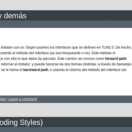
 y demás
n
Initiator
con un
Target
usamos los interfaces que se definen en TLM2.0. De hecho,
mento al método del interface (ya sea bloqueante o no). Este método lo
ce con ella lo que deba (la ejecuta). Este camino se conoce como
forward path
.
 retornar al
Initiator
, y puede hacerse de dos formas distintas: a través de llamadas
 se le llama el
backward path
; o usando el retorno del método del interface (se
cket
|
Leave a comment
Coding Styles)