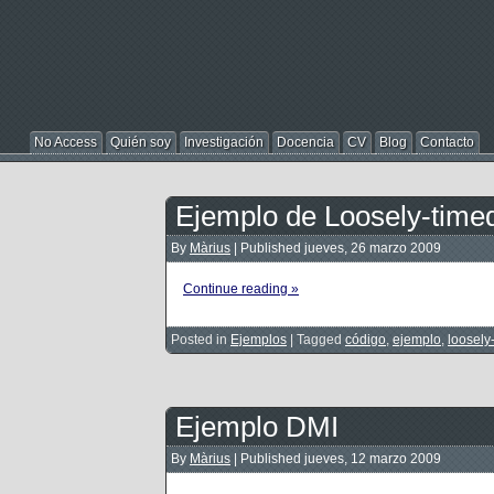
No Access
Quién soy
Investigación
Docencia
CV
Blog
Contacto
Ejemplo de Loosely-time
By
Màrius
|
Published
jueves, 26 marzo 2009
Continue reading »
Posted in
Ejemplos
|
Tagged
código
,
ejemplo
,
loosely
Ejemplo DMI
By
Màrius
|
Published
jueves, 12 marzo 2009