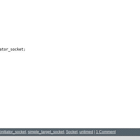
tor_socket;

initiator_socket
,
simple_target_socket
,
Socket
,
untimed
|
1 Comment