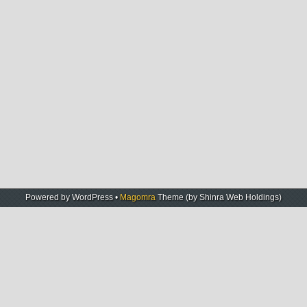
Powered by
WordPress
•
Magomra
Theme (by
Shinra Web Holdings
)