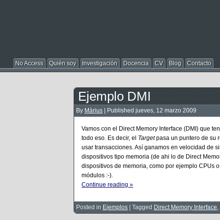
No Access
Quién soy
Investigación
Docencia
CV
Blog
Contacto
Ejemplo DMI
By
Màrius
|
Published
jueves, 12 marzo 2009
Vamos con el Direct Memory Interface (DMI) que ten
todo eso. Es decir, el
Target
pasa un puntero de su r
usar transacciones. Así ganamos en velocidad de si
dispositivos tipo memoria (de ahi lo de Direct Memo
dispositivos de memoria, como por ejemplo CPUs o
módulos :-).
Continue reading »
Posted in
Ejemplos
|
Tagged
Direct Memory Interface
,