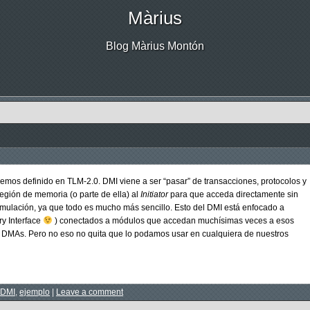
Màrius
Blog Màrius Montón
emos definido en TLM-2.0. DMI viene a ser “pasar” de transacciones, protocolos y
egión de memoria (o parte de ella) al
Initiator
para que acceda directamente sin
mulación, ya que todo es mucho más sencillo. Esto del DMI está enfocado a
ry Interface
) conectados a módulos que accedan muchísimas veces a esos
 DMAs. Pero no eso no quita que lo podamos usar en cualquiera de nuestros
DMI
,
ejemplo
|
Leave a comment