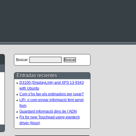
Buscar:
Entradas recientes
D3100 (DisplayLink) and XPS 13-9343
with Ubuntu
Com s’ho fan els ordinadors per jugar?
LiFi: o com enviar informació fent servir
llum
Guardant informació dins de l’ADN
Fix for new Touchpad using elantech
driver (linux)