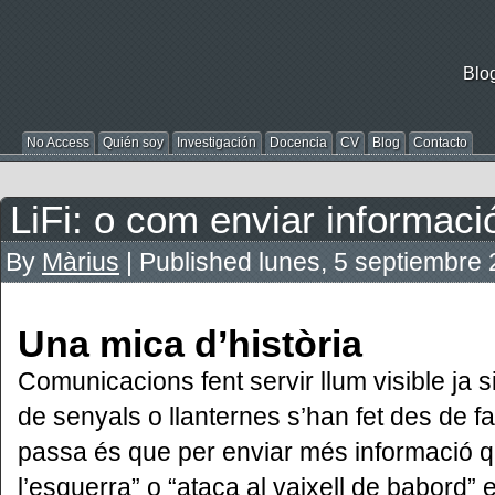
Blo
No Access
Quién soy
Investigación
Docencia
CV
Blog
Contacto
LiFi: o com enviar informació
By
Màrius
|
Published
lunes, 5 septiembre
Una mica d’història
Comunicacions fent servir llum visible ja
de senyals o llanternes s’han fet des de f
passa és que per enviar més informació que
l’esquerra” o “ataca al vaixell de babord”