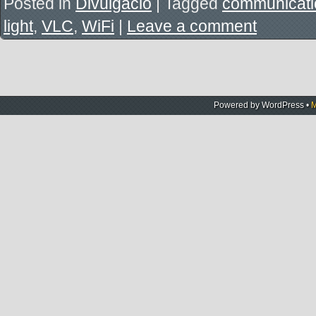
Posted in
Divulgació
|
Tagged
communicati
light
,
VLC
,
WiFi
|
Leave a comment
Powered by
WordPress
•