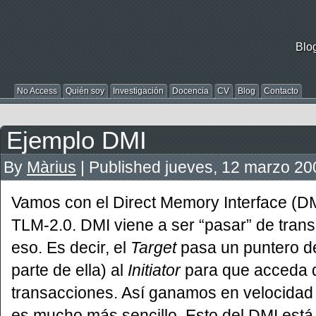
Blo
No Access
Quién soy
Investigación
Docencia
CV
Blog
Contacto
Ejemplo DMI
By
Màrius
|
Published
jueves, 12 marzo 20
Vamos con el Direct Memory Interface (D
TLM-2.0. DMI viene a ser “pasar” de trans
eso. Es decir, el
Target
pasa un puntero d
parte de ella) al
Initiator
para que acceda d
transacciones. Así ganamos en velocidad 
es mucho más sencillo. Esto del DMI está 